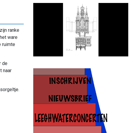
zijn ranke
 het ware
e ruimte
r de
t naar
orgeltje.