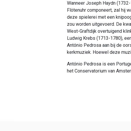
Wanneer Joseph Haydn (1732-1
Flötenuhr componeert, zal hij w
deze spielerei met een knipoog
zou worden uitgevoerd. De kwal
West-Graftdijk overtuigend kli
Ludwig Krebs (1713-1780), een 
António Pedrosa aan bij de oors
kerkmuziek. Hoewel deze muziek
António Pedrosa is een Portugee
het Conservatorium van Amste