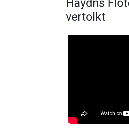
Haydns Flöt
vertolkt